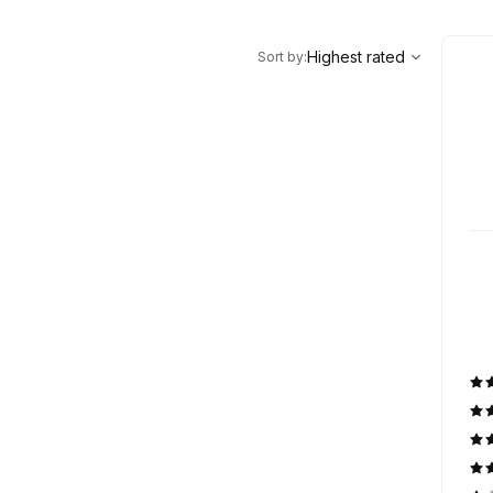
,
Highest rated
Sort
Highest rated
Sort by
: