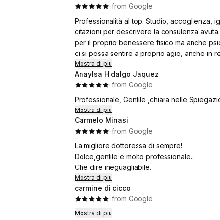
·
·
from Google
Professionalità al top. Studio, accoglienza,
citazioni per descrivere la consulenza avut
per il proprio benessere fisico ma anche psi
ci si possa sentire a proprio agio, anche in r
Mostra di più
Anaylsa Hidalgo Jaquez
·
·
from Google
Professionale, Gentile ,chiara nelle Spiegazio
Mostra di più
Carmelo Minasi
·
·
from Google
La migliore dottoressa di sempre!
Dolce,gentile e molto professionale..
Che dire ineguagliabile.
Mostra di più
carmine di cicco
·
·
from Google
Mostra di più